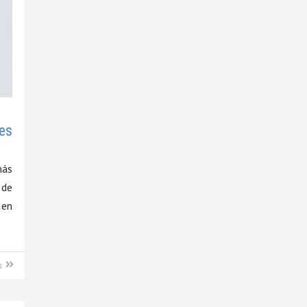
es
más
 de
 en
s