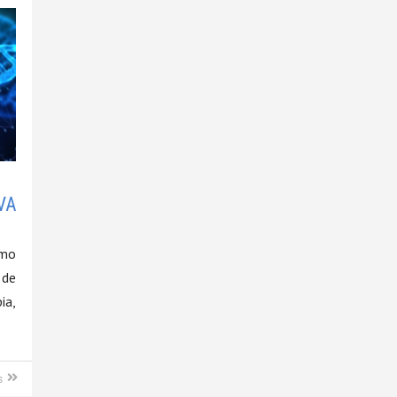
A
omo
 de
ia,
s