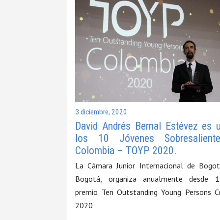
3 diciembre, 2020
David Andrés Bernal Estévez es 
los 10 Jóvenes Sobresalient
Colombia – TOYP 2020.
La Cámara Junior Internacional de Bogot
Bogotá, organiza anualmente desde 
premio Ten Outstanding Young Persons C
2020