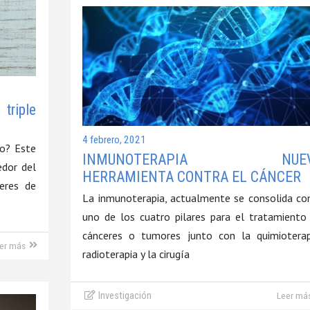
riple
4 febrero, 2021
vo? Este
INMUNOTERAPIA NUEV
edor del
HERRAMIENTA CONTRA EL CÁNCER
eres de
La inmunoterapia, actualmente se consolida c
uno de los cuatro pilares para el tratamiento
cánceres o tumores junto con la quimioterap
er más
radioterapia y la cirugía
Investigación
Leer má