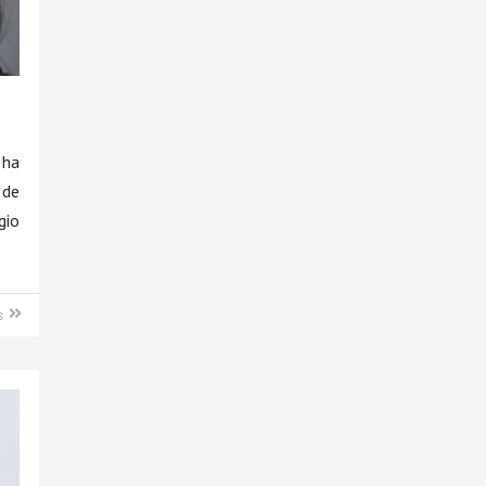
 ha
 de
gio
s