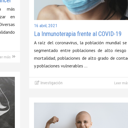
áncer
ta más
izar en
iversas
16 abril, 2021
alidando
La Inmunoterapia frente al COVID-19
A raíz del coronavirus, la población mundial se
segmentado entre poblaciones de alto riesgo
er más
mortalidad, poblaciones de alto grado de conta
y poblaciones vulnerables …
Investigación
Leer má