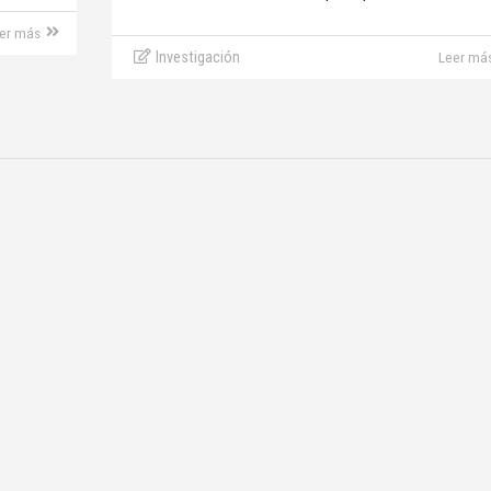
er más
Investigación
Leer má