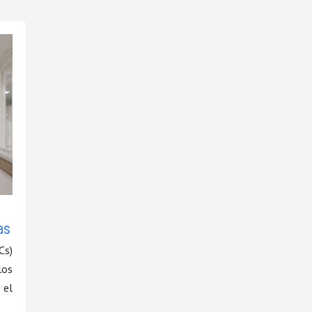
as
Cs)
los
 el