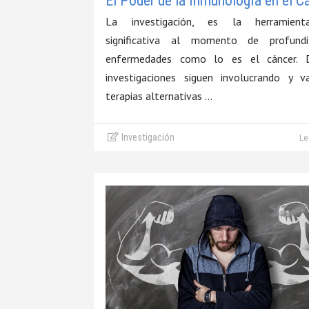
El Poder de la Inmunología en el C
La investigación, es la herramien
significativa al momento de profund
enfermedades como lo es el cáncer. D
investigaciones siguen involucrando y v
terapias alternativas …
Investigación
Le